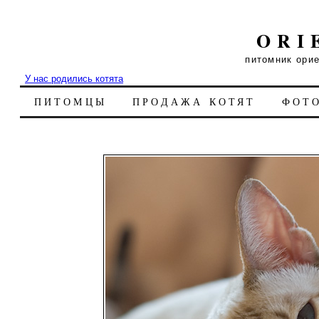
ORI
питомник ори
У нас родились котята
ПИТОМЦЫ
ПРОДАЖА КОТЯТ
ФОТ