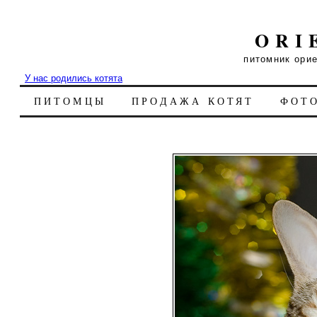
ORI
питомник ори
У нас родились котята
ПИТОМЦЫ
ПРОДАЖА КОТЯТ
ФОТ