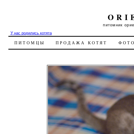
ORI
питомник ори
У нас родились котята
ПИТОМЦЫ
ПРОДАЖА КОТЯТ
ФОТ