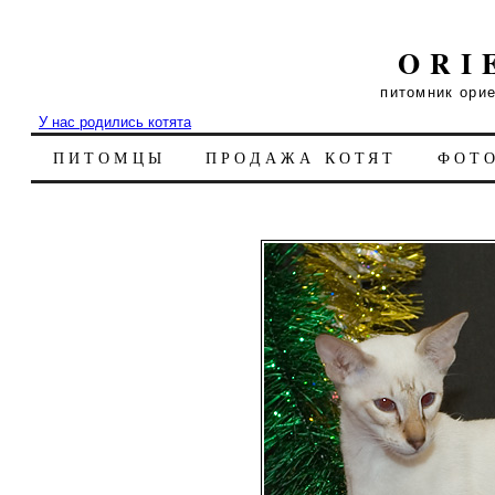
ORI
питомник ори
У нас родились котята
ПИТОМЦЫ
ПРОДАЖА КОТЯТ
ФОТ