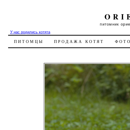
ORI
питомник ори
У нас родились котята
ПИТОМЦЫ
ПРОДАЖА КОТЯТ
ФОТ