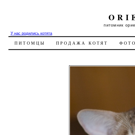
ORI
питомник ори
У нас родились котята
ПИТОМЦЫ
ПРОДАЖА КОТЯТ
ФОТ