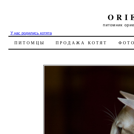
ORI
питомник ори
У нас родились котята
ПИТОМЦЫ
ПРОДАЖА КОТЯТ
ФОТ