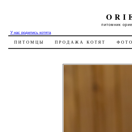
ORI
питомник ори
У нас родились котята
ПИТОМЦЫ
ПРОДАЖА КОТЯТ
ФОТ