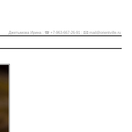
Джетымова Ирина :
+7-963-667-26-91
:
mail@orientville.ru
Ы