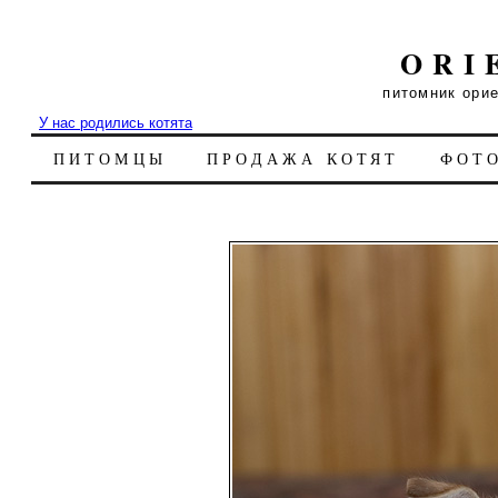
ORI
питомник ори
У нас родились котята
ПИТОМЦЫ
ПРОДАЖА КОТЯТ
ФОТ