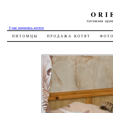
ORI
питомник ори
У нас родились котята
ПИТОМЦЫ
ПРОДАЖА КОТЯТ
ФОТ