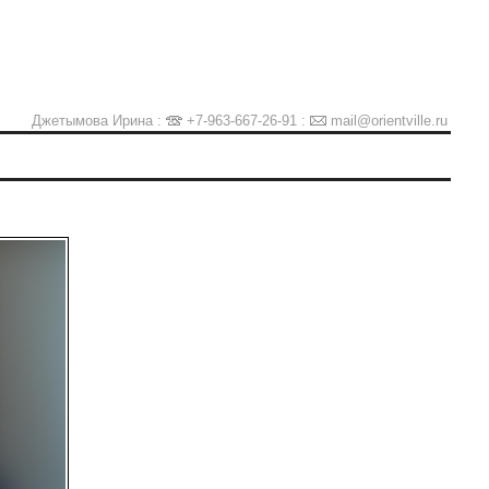
Джетымова Ирина :
+7-963-667-26-91
:
mail@orientville.ru
Ы