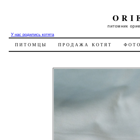
ORI
питомник ори
У нас родились котята
ПИТОМЦЫ
ПРОДАЖА КОТЯТ
ФОТ