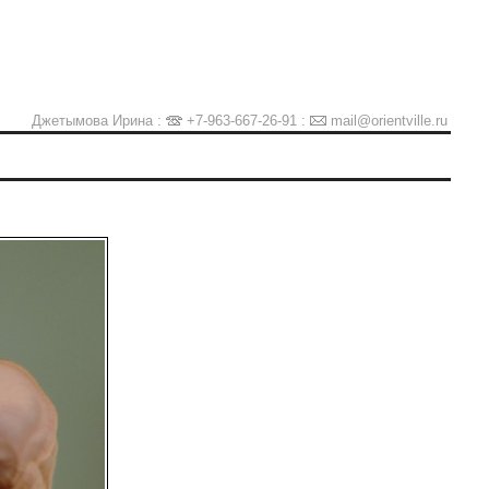
Джетымова Ирина :
+7-963-667-26-91
:
mail@orientville.ru
Ы