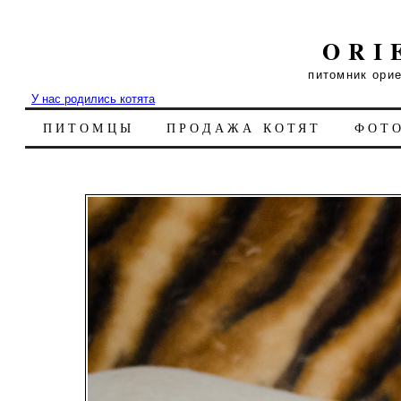
ORI
питомник ори
У нас родились котята
ПИТОМЦЫ
ПРОДАЖА КОТЯТ
ФОТ