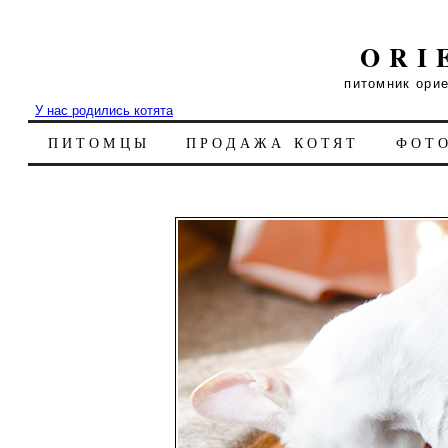
ORI
питомник ори
У нас родились котята
ПИТОМЦЫ
ПРОДАЖА КОТЯТ
ФОТ