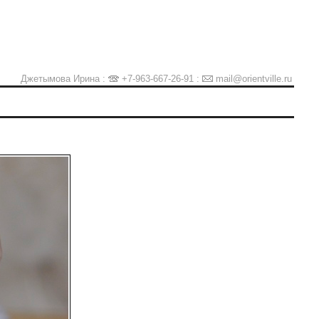
Джетымова Ирина :
+7-963-667-26-91
:
mail@orientville.ru
Ы