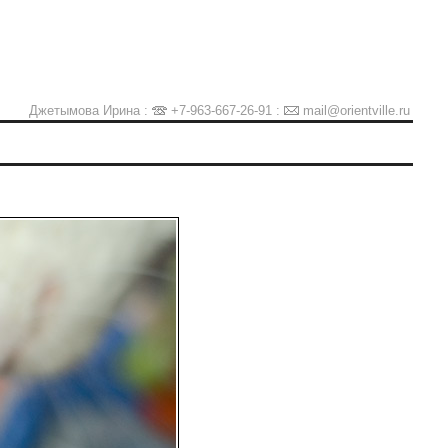
Джетымова Ирина :
+7-963-667-26-91
:
mail@orientville.ru
Ы