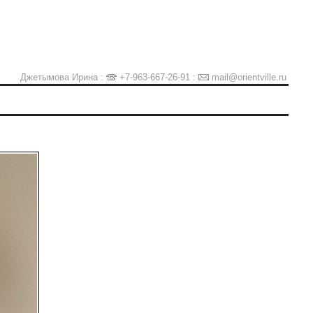
Джетымова Ирина :
+7-963-667-26-91
:
mail@orientville.ru
Ы