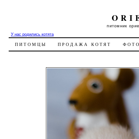
ORI
питомник ори
У нас родились котята
ПИТОМЦЫ
ПРОДАЖА КОТЯТ
ФОТ