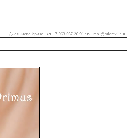
Джетымова Ирина :
+7-963-667-26-91
:
mail@orientville.ru
Ы