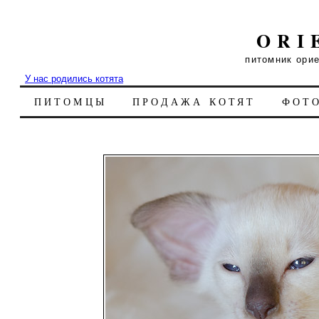
ORI
питомник ори
У нас родились котята
ПИТОМЦЫ
ПРОДАЖА КОТЯТ
ФОТ