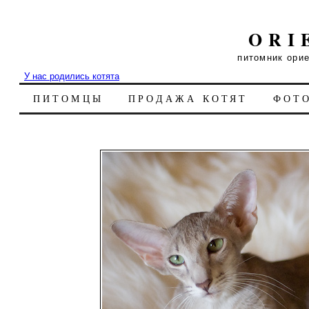
ORI
питомник ори
У нас родились котята
ПИТОМЦЫ
ПРОДАЖА КОТЯТ
ФОТ