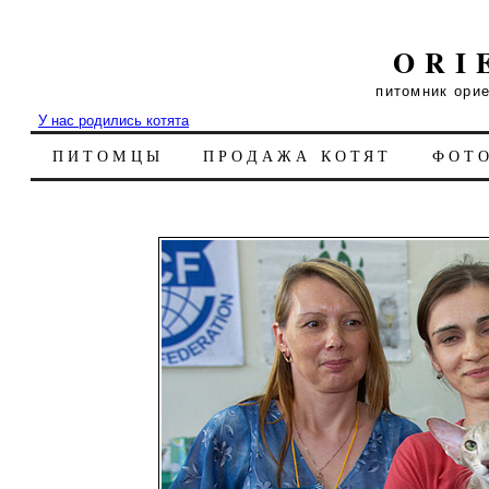
ORI
питомник ори
У нас родились котята
ПИТОМЦЫ
ПРОДАЖА КОТЯТ
ФОТ