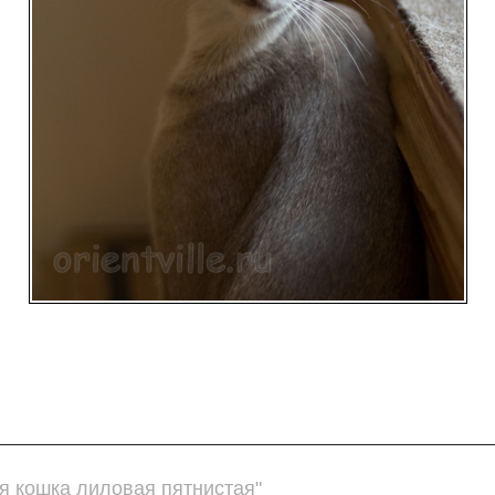
я кошка лиловая пятнистая"