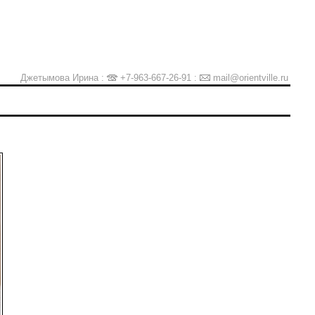
Джетымова Ирина :
+7-963-667-26-91
:
mail@orientville.ru
Ы