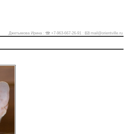
Джетымова Ирина :
+7-963-667-26-91
:
mail@orientville.ru
Ы