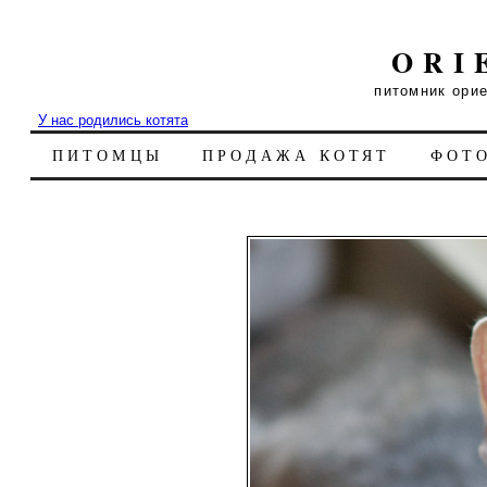
ORI
питомник ори
У нас родились котята
ПИТОМЦЫ
ПРОДАЖА КОТЯТ
ФОТ