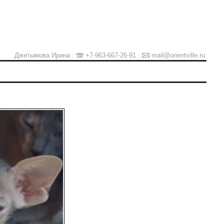
Джетымова Ирина :
+7-963-667-26-91
:
mail@orientville.ru
Ы