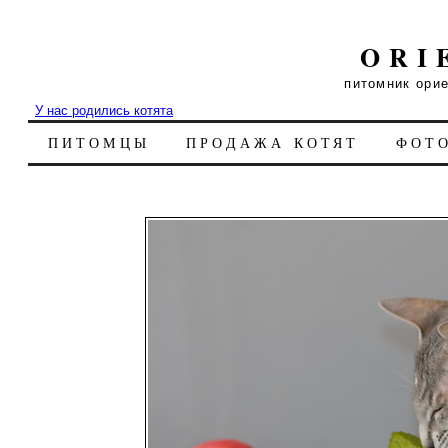
ORI
питомник ори
У нас родились котята
ПИТОМЦЫ
ПРОДАЖА КОТЯТ
ФОТ