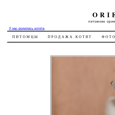
ORI
питомник ори
У нас родились котята
ПИТОМЦЫ
ПРОДАЖА КОТЯТ
ФОТ