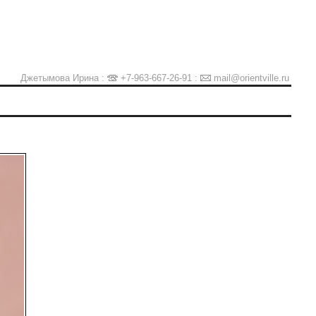
Джетымова Ирина :
+7-963-667-26-91
:
mail@orientville.ru
Ы