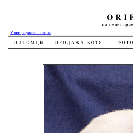
ORI
питомник ори
У нас родились котята
ПИТОМЦЫ
ПРОДАЖА КОТЯТ
ФОТ