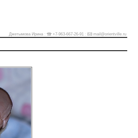
Джетымова Ирина :
+7-963-667-26-91
:
mail@orientville.ru
Ы