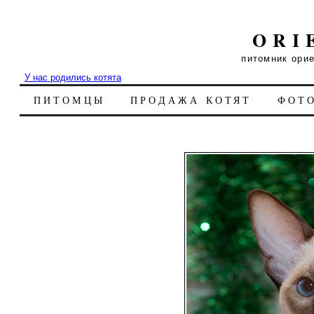
ORI
питомник ори
У нас родились котята
ПИТОМЦЫ
ПРОДАЖА КОТЯТ
ФОТ