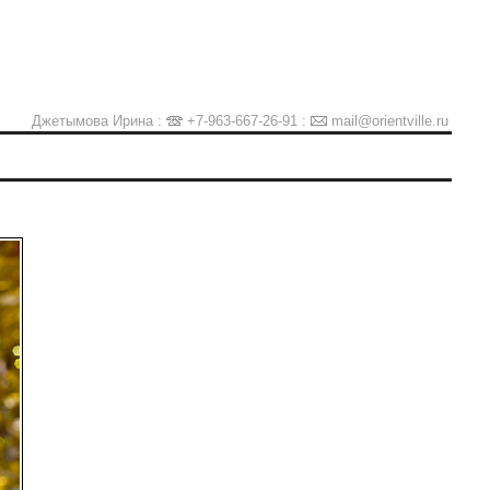
Джетымова Ирина :
+7-963-667-26-91
:
mail@orientville.ru
Ы