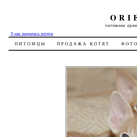
ORI
питомник ори
У нас родились котята
ПИТОМЦЫ
ПРОДАЖА КОТЯТ
ФОТ