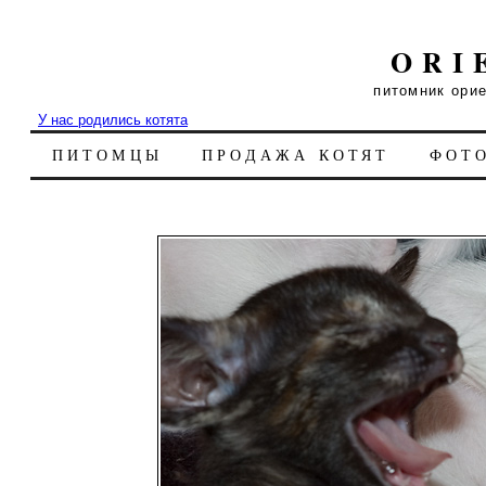
ORI
питомник ори
У нас родились котята
ПИТОМЦЫ
ПРОДАЖА КОТЯТ
ФОТ