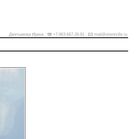
Джетымова Ирина :
+7-963-667-26-91
:
mail@orientville.ru
Ы