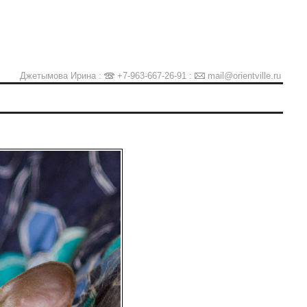
Джетымова Ирина :
+7-963-667-26-91
:
mail@orientville.ru
Ы