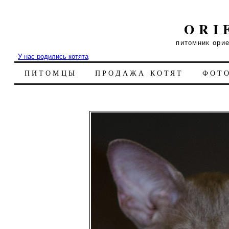
ORI
питомник ори
У нас родились котята
ПИТОМЦЫ
ПРОДАЖА КОТЯТ
ФОТ