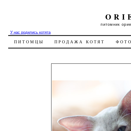
ORI
питомник ори
У нас родились котята
ПИТОМЦЫ
ПРОДАЖА КОТЯТ
ФОТ