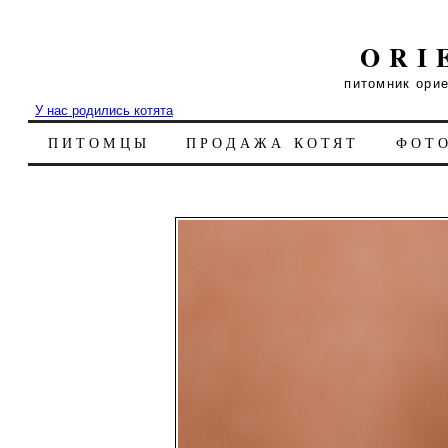
ORI
питомник ори
У нас родились котята
ПИТОМЦЫ
ПРОДАЖА КОТЯТ
ФОТ