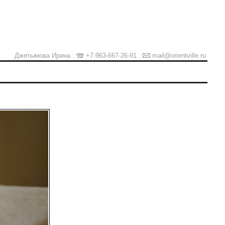
Джетымова Ирина :
+7-963-667-26-91
:
mail@orientville.ru
Ы