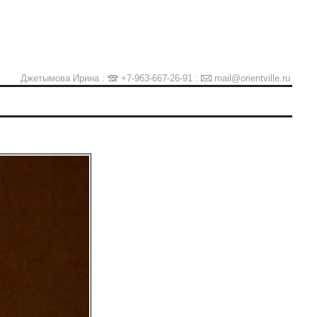
Джетымова Ирина :
+7-963-667-26-91
:
mail@orientville.ru
Ы