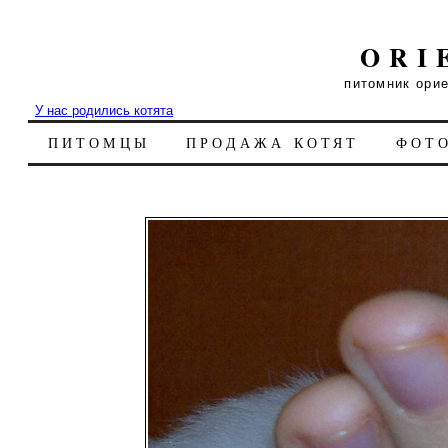
ORI
питомник ори
У нас родились котята
ПИТОМЦЫ
ПРОДАЖА КОТЯТ
ФОТ