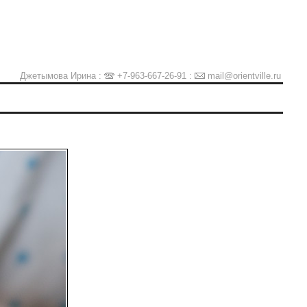
Джетымова Ирина :
+7-963-667-26-91
:
mail@orientville.ru
Ы