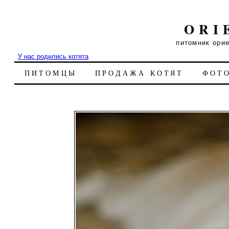
ORI
питомник ори
У нас родились котята
ПИТОМЦЫ
ПРОДАЖА КОТЯТ
ФОТ