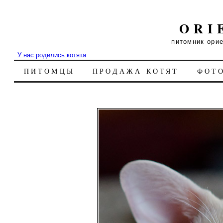
ORI
питомник ори
У нас родились котята
ПИТОМЦЫ
ПРОДАЖА КОТЯТ
ФОТ