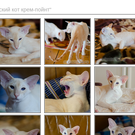
ский кот крем-пойнт"