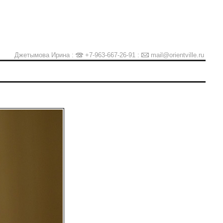
Джетымова Ирина :
+7-963-667-26-91
:
mail@orientville.ru
Ы